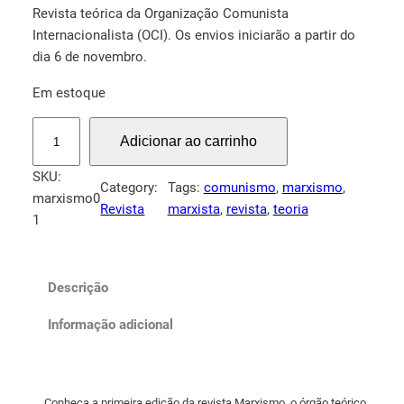
Revista teórica da Organização Comunista
Internacionalista (OCI). Os envios iniciarão a partir do
dia 6 de novembro.
Em estoque
M
Adicionar ao carrinho
a
r
SKU:
Category:
Tags:
comunismo
, 
marxismo
, 
x
marxismo0
Revista
marxista
, 
revista
, 
teoria
i
1
s
m
o
Descrição
0
1
Informação adicional
q
u
a
Conheça a primeira edição da revista Marxismo, o órgão teórico