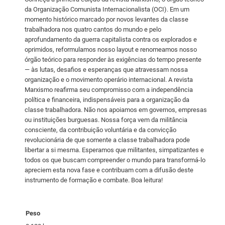
n
da Organização Comunista Internacionalista (OCI). Em um
t
momento histórico marcado por novos levantes da classe
i
trabalhadora nos quatro cantos do mundo e pelo
d
aprofundamento da guerra capitalista contra os explorados e
oprimidos, reformulamos nosso layout e renomeamos nosso
a
órgão teórico para responder às exigências do tempo presente
d
— às lutas, desafios e esperanças que atravessam nossa
e
organização e o movimento operário internacional. A revista
Marxismo reafirma seu compromisso com a independência
política e financeira, indispensáveis para a organização da
classe trabalhadora. Não nos apoiamos em governos, empresas
ou instituições burguesas. Nossa força vem da militância
consciente, da contribuição voluntária e da convicção
revolucionária de que somente a classe trabalhadora pode
libertar a si mesma. Esperamos que militantes, simpatizantes e
todos os que buscam compreender o mundo para transformá-lo
apreciem esta nova fase e contribuam com a difusão deste
instrumento de formação e combate. Boa leitura!
Peso