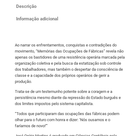
s
Descrição
d
a
Informação adicional
s
O
c
Ao narrar os enfrentamentos, conquistas e contradições do
u
movimento, “Memórias das Ocupações de Fábricas” revela não
p
apenas os bastidores de uma resistência operária marcada pela
a
organização coletiva e pela busca da estatização sob controle
ç
dos trabalhadores, mas também o despertar da consciência de
classe e a capacidade dos próprios operários de gerir a
õ
produção.
e
s
Trata-se de um testemunho potente sobre a coragem e a
persistência mesmo diante da repressão do Estado burguês e
d
dos limites impostos pelo sistema capitalista.
e
F
“Todos que participaram das ocupações das fábricas podem
á
olhar para o futuro com honra e dizer: ‘Nós ousamos e o
faríamos de novo!’”
b
r
José Onírio Martins é graduado em Ciências Contábeis pela