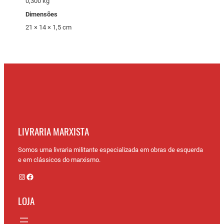
0,300 kg
Dimensões
21 × 14 × 1,5 cm
LIVRARIA MARXISTA
Somos uma livraria militante especializada em obras de esquerda
e em clássicos do marxismo.
Instagram
Facebook
LOJA