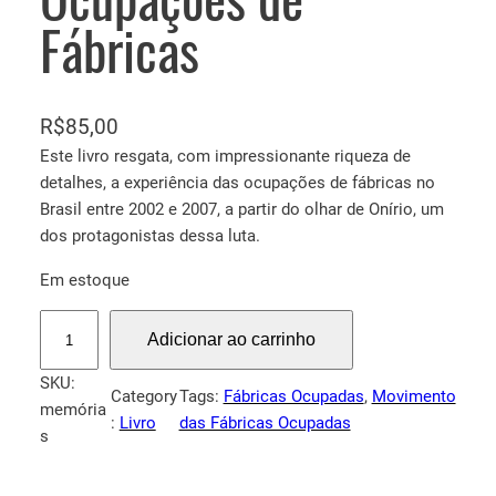
Fábricas
R$
85,00
Este livro resgata, com impressionante riqueza de
detalhes, a experiência das ocupações de fábricas no
Brasil entre 2002 e 2007, a partir do olhar de Onírio, um
dos protagonistas dessa luta.
Em estoque
M
Adicionar ao carrinho
e
m
SKU:
Category
Tags:
Fábricas Ocupadas
, 
Movimento
ó
memória
:
Livro
das Fábricas Ocupadas
r
s
i
a