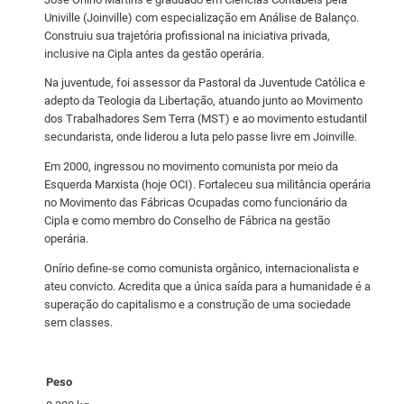
i
Univille (Joinville) com especialização em Análise de Balanço.
Construiu sua trajetória profissional na iniciativa privada,
c
inclusive na Cipla antes da gestão operária.
a
s
Na juventude, foi assessor da Pastoral da Juventude Católica e
adepto da Teologia da Libertação, atuando junto ao Movimento
q
dos Trabalhadores Sem Terra (MST) e ao movimento estudantil
u
secundarista, onde liderou a luta pelo passe livre em Joinville.
a
Em 2000, ingressou no movimento comunista por meio da
n
Esquerda Marxista (hoje OCI). Fortaleceu sua militância operária
t
no Movimento das Fábricas Ocupadas como funcionário da
i
Cipla e como membro do Conselho de Fábrica na gestão
d
operária.
a
Onírio define-se como comunista orgânico, internacionalista e
d
ateu convicto. Acredita que a única saída para a humanidade é a
e
superação do capitalismo e a construção de uma sociedade
sem classes.
Peso